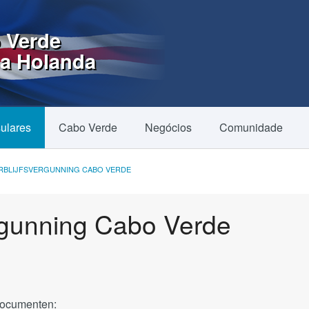
 Verde
na Holanda
ulares
Cabo Verde
Negócios
Comunidade
RBLIJFSVERGUNNING CABO VERDE
ergunning Cabo Verde
documenten: