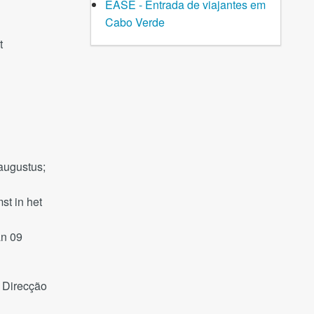
EASE - Entrada de viajantes em
Cabo Verde
t
 augustus;
st in het
an 09
 Direcção