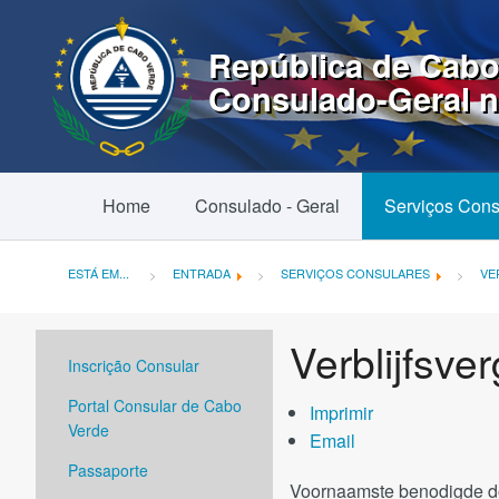
República de Cabo
Consulado-Geral 
Home
Consulado - Geral
Serviços Cons
ESTÁ EM...
ENTRADA
SERVIÇOS CONSULARES
VE
Verblijfsv
Inscrição Consular
Portal Consular de Cabo
Imprimir
Verde
Email
Passaporte
Voornaamste benodigde 