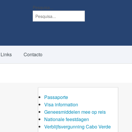
Pesquisa...
Links
Contacto
Passaporte
Visa information
Geneesmiddelen mee op reis
Nationale feestdagen
Verblijfsvergunning Cabo Verde