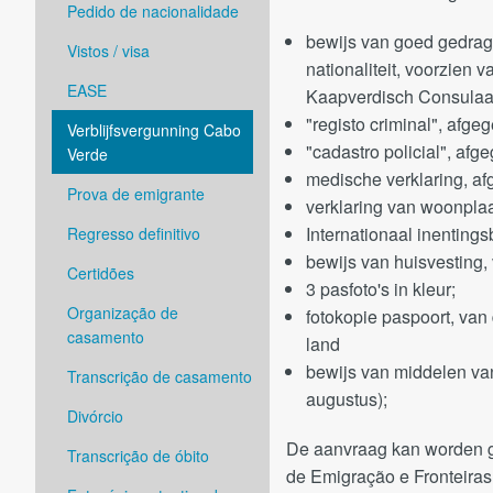
Pedido de nacionalidade
bewijs van goed gedrag 
Vistos / visa
nationaliteit, voorzien 
EASE
Kaapverdisch Consulaat
"registo criminal", afg
Verblijfsvergunning Cabo
"cadastro policial", afg
Verde
medische verklaring, a
Prova de emigrante
verklaring van woonplaa
Internationaal inentings
Regresso definitivo
bewijs van huisvesting,
Certidões
3 pasfoto's in kleur;
Organização de
fotokopie paspoort, van
casamento
land
bewijs van middelen van
Transcrição de casamento
augustus);
Divórcio
De aanvraag kan worden g
Transcrição de óbito
de Emigração e Fronteiras